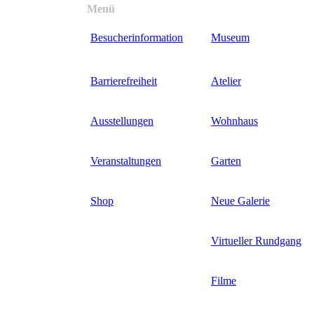
Direkt
Menü
Menüsichtbarkeit
zum
umschalten
Besucherinformation
Museum
Inhalt
Barrierefreiheit
Atelier
Ausstellungen
Wohnhaus
Veranstaltungen
Garten
Shop
Neue Galerie
Virtueller Rundgang
Filme