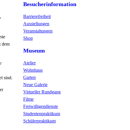
Besucherinformation
Barrierefreiheit
o
Ausstellungen
Veranstaltungen
ste
Shop
it dem
Museum
Atelier
e
Wohnhaus
Garten
t sind.
Neue Galerie
er
Virtueller Rundgang
Filme
Freiwilligendienste
Studentenpraktikum
Schülerpraktikum