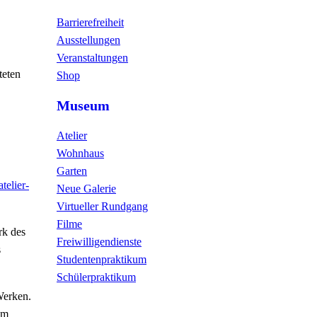
Barrierefreiheit
Ausstellungen
Veranstaltungen
teten
Shop
Museum
Atelier
Wohnhaus
Garten
atelier-
Neue Galerie
Virtueller Rundgang
Filme
rk des
Freiwilligendienste
s
Studentenpraktikum
Schülerpraktikum
Werken.
um