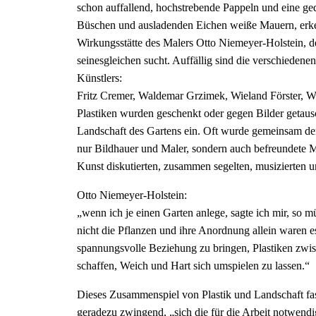
schon auffallend, hochstrebende Pappeln und eine 
Büschen und ausladenden Eichen weiße Mauern, erkenn
Wirkungsstätte des Malers Otto Niemeyer-Holstein, de
seinesgleichen sucht. Auffällig sind die verschiede
Künstlers:
Fritz Cremer, Waldemar Grzimek, Wieland Förster, We
Plastiken wurden geschenkt oder gegen Bilder getausch
Landschaft des Gartens ein. Oft wurde gemeinsam de
nur Bildhauer und Maler, sondern auch befreundete Mu
Kunst diskutierten, zusammen segelten, musizierten u
Otto Niemeyer-Holstein:
„wenn ich je einen Garten anlege, sagte ich mir, so 
nicht die Pflanzen und ihre Anordnung allein waren es
spannungsvolle Beziehung zu bringen, Plastiken zwi
schaffen, Weich und Hart sich umspielen zu lassen.“
Dieses Zusammenspiel von Plastik und Landschaft fas
geradezu zwingend, „sich die für die Arbeit notwendi