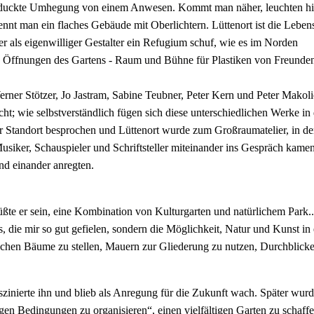
geduckte Umhegung von einem Anwesen. Kommt man näher, leuchten hi
t man ein flaches Gebäude mit Oberlichtern. Lüttenort ist die Leben
r als eigenwilliger Gestalter ein Refugium schuf, wie es im Norden
nen Öffnungen des Gartens - Raum und Bühne für Plastiken von Freunde
rner Stötzer, Jo Jastram, Sabine Teubner, Peter Kern und Peter Makoli
t; wie selbstverständlich fügen sich diese unterschiedlichen Werke in 
r Standort besprochen und Lüttenort wurde zum Großraumatelier, in de
siker, Schauspieler und Schriftsteller miteinander ins Gespräch kamen
nd einander anregten.
müßte er sein, eine Kombination von Kulturgarten und natürlichem Park.
, die mir so gut gefielen, sondern die Möglichkeit, Natur und Kunst in 
schen Bäume zu stellen, Mauern zur Gliederung zu nutzen, Durchblicke
zinierte ihn und blieb als Anregung für die Zukunft wach. Später wurd
gen Bedingungen zu organisieren“, einen vielfältigen Garten zu schaffe