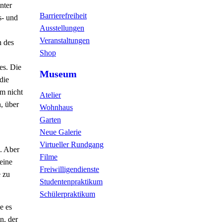
nter
Barrierefreiheit
s- und
Ausstellungen
Veranstaltungen
n des
Shop
es. Die
Museum
die
m nicht
Atelier
, über
Wohnhaus
Garten
Neue Galerie
Virtueller Rundgang
.. Aber
Filme
eine
Freiwilligendienste
 zu
Studentenpraktikum
Schülerpraktikum
e es
n, der