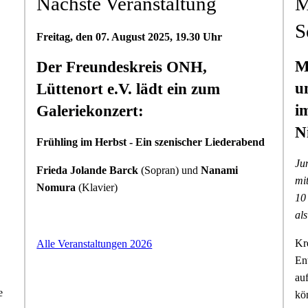
Nächste Veranstaltung
M
S
Freitag, den 07. August 2025, 19.30 Uhr
M
Der Freundeskreis ONH,
u
Lüttenort e.V. lädt ein zum
i
Galeriekonzert:
N
Frühling im Herbst - Ein szenischer Liederabend
Ju
Frieda Jolande Barck
(Sopran) und
Nanami
mi
Nomura
(Klavier)
10
al
Kre
Alle Veranstaltungen 2026
En
auf
e
kö