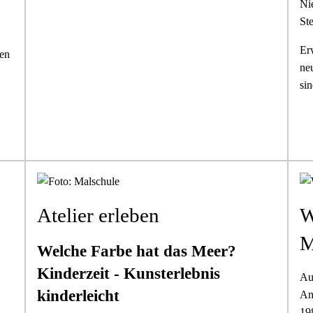
Ni
Ste
Er
den
neu
si
Atelier erleben
W
M
Welche Farbe hat das Meer?
Kinderzeit - Kunsterlebnis
Au
kinderleicht
An
19