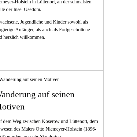
emeyer-Holstein in Lüttenort, an der schmalsten
lle der Insel Usedom.
wachsene, Jugendliche und Kinder sowohl als
gierige Anfänger, als auch als Fortgeschrittene
nd herzlich willkommen.
anderung auf seinen
otiven
f dem Weg zwischen Koserow und Lüttenort, dem
wesen des Ma­lers Otto Niemeyer-Holstein (1896-
84) wurden an sechs Standorten